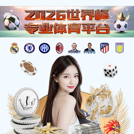
注册入口
隐私政策
一、引言
华体会·体育平台为用户提供便捷、实时的体育赛事内容，在保障
服务体验的同时，我们高度重视个人隐私保护。
二、信息收集范围
我们可能收集以下信息：