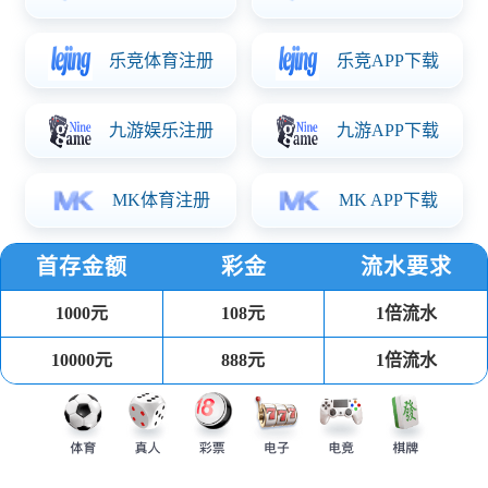
与第三方技术支持商（如推送、云服务）合作时
法律法规要求或监管部门依法调取
五、信息保护措施
平台采用多重防护机制确保华体会·体育服务中您的数据安全，包
括但不限于：
HTTPS 加密传输
权限分级与访问控制
系统审计与异常行为识别
六、用户权利
您拥有以下数据权利：
访问、更正、删除个人信息
申请注销账户或停止使用服务
关闭授权功能如位置服务或通知